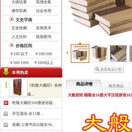
大德论著
高僧全集
佛学辞典
法会专用
文史字画
文史收藏
名画美术
人文社科
线装图书
价格区间
￥100 以下
￥100-500
￥500-1000
￥1000以上
本周热卖
商品详情
《乾隆大藏经》各种
相关商品
版...
大般若经 精装全10册大字汉语拼音16开
￥0.000
乾隆大藏经168册迷你版...
开宝遗珍-全12卷...
道藏-上海书店出版全36...