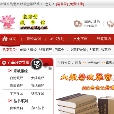
欢迎来到北京般若堂藏经馆！ 您好！
[请登录]
[免费注册]
首页
藏经系列
丛书系列
文史字画
线装宣纸
热卖宝贝:
乾隆大藏经
|
线装藏经
|
四库全书
|
龙藏柜乾隆
|
大道藏
|
续藏经
|
产品分类导航
当前位置：
首页
>>
丛书系列
>>
佛教
宗教藏经
台湾藏经
大陆藏经
道教藏经
宣纸藏经
学术专区
收藏专区
丛书系列
佛教经典
宣纸丛书