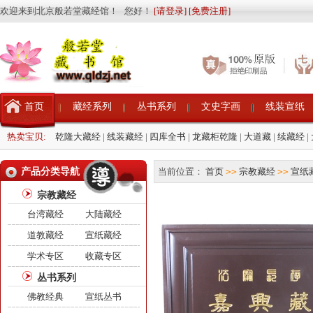
欢迎来到北京般若堂藏经馆！ 您好！
[请登录]
[免费注册]
首页
藏经系列
丛书系列
文史字画
线装宣纸
热卖宝贝:
乾隆大藏经
|
线装藏经
|
四库全书
|
龙藏柜乾隆
|
大道藏
|
续藏经
|
产品分类导航
当前位置：
首页
>>
宗教藏经
>>
宣纸
宗教藏经
台湾藏经
大陆藏经
道教藏经
宣纸藏经
学术专区
收藏专区
丛书系列
佛教经典
宣纸丛书