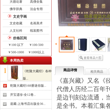
大德论著
高僧全集
佛学辞典
法会专用
文史字画
文史收藏
名画美术
人文社科
线装图书
价格区间
￥100 以下
￥100-500
￥500-1000
￥1000以上
本周热卖
商品详情
《乾隆大藏经》各种
相关商品
版...
《嘉兴藏》又名《
￥0.000
乾隆大藏经168册迷你版...
代僧人历经二百年
开宝遗珍-全12卷...
是边刊刻边流通，
道藏-上海书店出版全36...
是全书。本着汇集