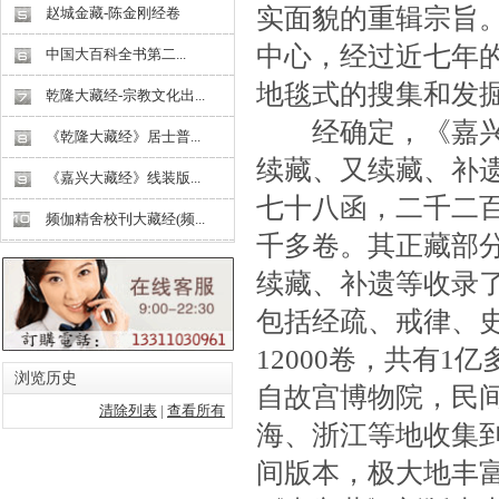
实面貌的重辑宗旨
赵城金藏-陈金刚经卷
中心，经过近七年
中国大百科全书第二...
地毯式的搜集和发
乾隆大藏经-宗教文化出...
经确定，《嘉兴藏
《乾隆大藏经》居士普...
续藏、又续藏、补
《嘉兴大藏经》线装版...
七十八函，二千二
频伽精舍校刊大藏经(频...
千多卷。其正藏部
续藏、补遗等收录
包括经疏、戒律、史
12000卷，共有
浏览历史
自故宫博物院，民
清除列表
|
查看所有
海、浙江等地收集
间版本，极大地丰富