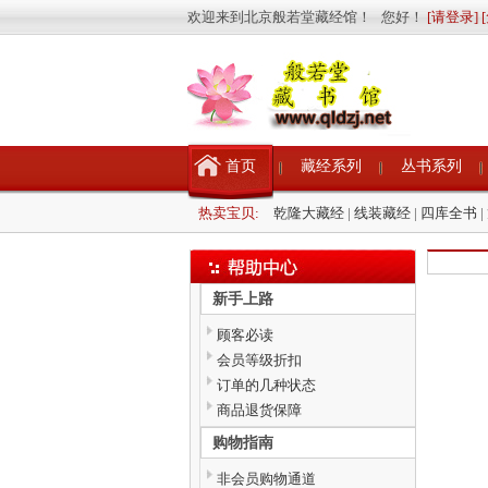
欢迎来到北京般若堂藏经馆！ 您好！
[请登录]
首页
藏经系列
丛书系列
热卖宝贝:
乾隆大藏经
|
线装藏经
|
四库全书
|
新手上路
顾客必读
会员等级折扣
订单的几种状态
商品退货保障
购物指南
非会员购物通道