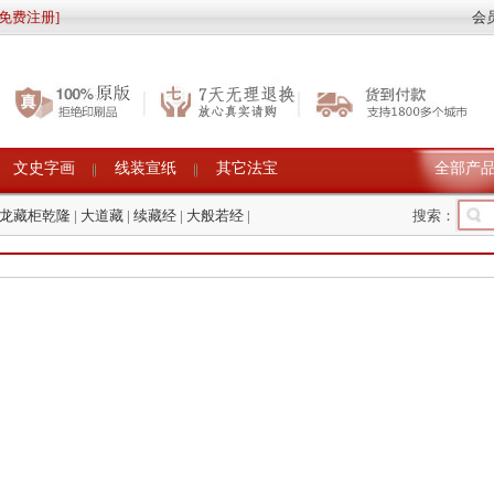
[免费注册]
会
文史字画
线装宣纸
其它法宝
全部产
龙藏柜乾隆
|
大道藏
|
续藏经
|
大般若经
|
搜索：